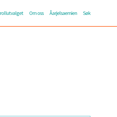
ollutvalget
Om oss
Åarjelsaemien
Søk