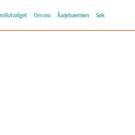
ollutvalget
Om oss
Åarjelsaemien
Søk