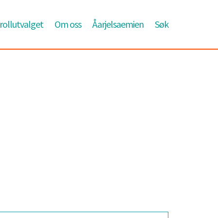
ollutvalget
Om oss
Åarjelsaemien
Søk